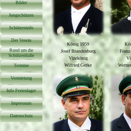
Bilder
▼
Jungschützen
▼
Schützeninfo
▼
Der Verein
▼
König 1959
Kö
Rund um die
Josef Brandenburg
Franz-
▼
Schützenhalle
Vizekönig
Vi
Wilfried Gerke
Werne
Termine
Vermietung
Info Ferienlager
Impressum
Datenschutz