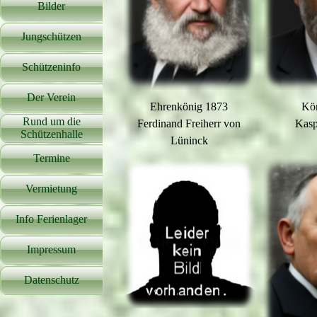
Bilder
▼
Jungschützen
▼
Schützeninfo
▼
Der Verein
▼
Ehrenkönig 1873
Kö
Rund um die
Ferdinand Freiherr von
Kasp
▼
Schützenhalle
Lüninck
Termine
Vermietung
Info Ferienlager
Impressum
Datenschutz