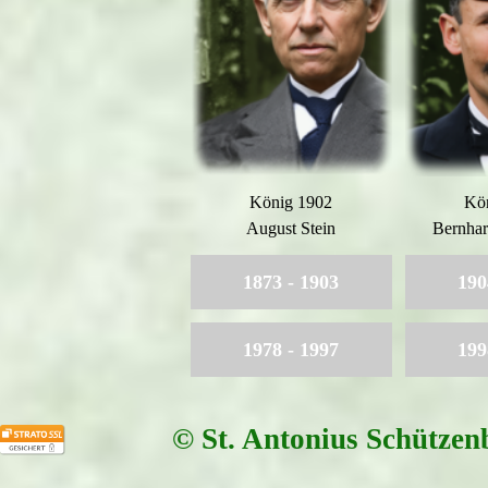
König 1902
Kö
August Stein
Bernha
1873 - 1903
190
1978 - 1997
199
© St. Antonius Schützen
Zurück zum Seiteninhalt